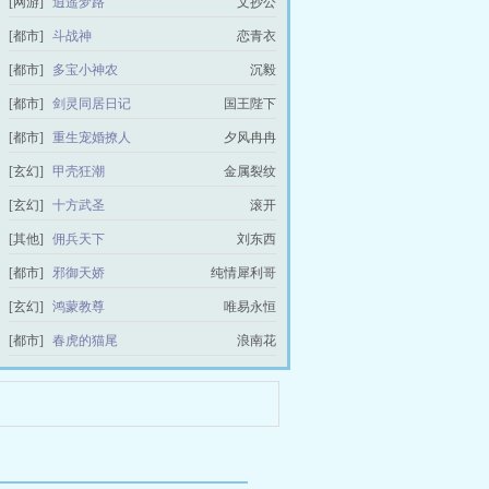
[网游]
逍遥梦路
文抄公
[都市]
斗战神
恋青衣
[都市]
多宝小神农
沉毅
[都市]
剑灵同居日记
国王陛下
[都市]
重生宠婚撩人
夕风冉冉
[玄幻]
甲壳狂潮
金属裂纹
[玄幻]
十方武圣
滚开
[其他]
佣兵天下
刘东西
[都市]
邪御天娇
纯情犀利哥
[玄幻]
鸿蒙教尊
唯易永恒
[都市]
春虎的猫尾
浪南花