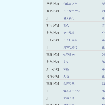
[网游小说]
游戏四万年
新
[其他小说]
四合院的生活
四
[]
诸天福运
第
[都市小说]
妄欢
妄
[都市小说]
第一纨绔
分
[玄幻小说]
凡人仙界篇
第
[]
奥特战神传
第
[修真小说]
仙帝归来
0
[都市小说]
失笑
第
[都市小说]
宝鉴
第
[修真小说]
无垠
第
[修真小说]
永恒圣王
1
[]
诸界末日在线
第
[]
主神大道
第