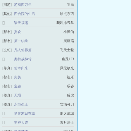
[网游]
游戏四万年
羽民
[其他]
四合院的生活
缺点东西
[]
诸天福运
我叫排云掌
[都市]
妄欢
小涵仙
[都市]
第一纨绔
展画扇
[玄幻]
凡人仙界篇
飞天土鳖
[]
奥特战神传
幽灵123
[修真]
仙帝归来
风无极光
[都市]
失笑
祖乐
[都市]
宝鉴
旸谷
[修真]
无垠
醉虎
[修真]
永恒圣王
雪满弓刀
[]
诸界末日在线
烟火成城
[]
主神大道
古月居士