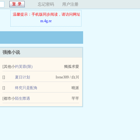
忘记密码
用户注册
温馨提示：手机版同步阅读，请访问网址
m.4g.re
强推小说
[其他小
灼芙蓉(限)
獨孤求愛
说]
[]
夏日计划
Irene309 / 白川
[]
终究只是配角
曉派
[都市小
陌生際遇
芊芊
说]