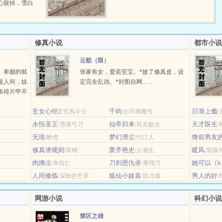
心脫掉，雪白
修真小说
都市小说
云舫（限）
。卑鄙的弑
张家有女，爱若至宝。*披了修真皮，设
返人间，妓.
定完全乱诌。*封图自网... ...
杀得片甲不
，而遗失未
玄女心经2
千屿
日渐上瘾
/玄风斗士
/白羽摘雕弓
/
永恒圣王
仙帝归来
天才医生
然
/雪满弓刀
/风无极光
无垠
梦幻湮尘
馋前男友
/醉虎
/竹江人
修真潜规则
萧齐艳史
暖风
/双鲤
/云渐生
/黑猫
肉拂尘
刀剑恩仇录
她可以（h
纹
/朱投仁
/雁翎刀
人间修炼
狐仙小妺喜
男人的好
/深秋的芒草
/四月喵
网游小说
科幻小说
禁区之雄