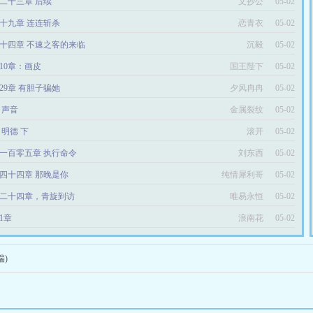
二十三章 后续
文抄公
05-02
十九章 连连斩杀
恋青衣
05-02
十四章 不速之客的来临
沉毅
05-02
10章：画皮
国王陛下
05-02
29章 有胆子骗她
夕风冉冉
05-02
6 声音
金属裂纹
05-02
4 明德 下
滚开
05-02
一百零五章 执行命令
刘东西
05-02
四十四章 那晚是你
纯情犀利哥
05-02
二十四章，青旋到访
唯易永恒
05-02
1章
浪南花
05-02
端)