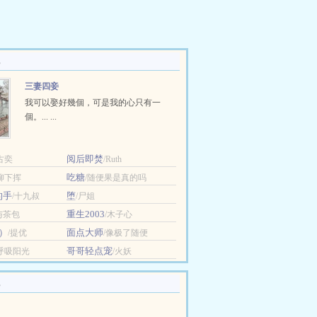
三妻四妾
我可以娶好幾個，可是我的心只有一
個。... ...
阅后即焚
古奕
/Ruth
吃糖
/柳下挥
/随便果是真的吗
的手
堕
/十九叔
/尸姐
重生2003
与茶包
/木子心
）
面点大师
/提优
/像极了随便
哥哥轻点宠
/呼吸阳光
/火妖