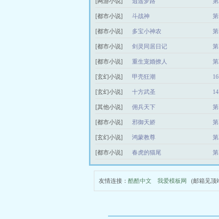
[网游小说]
逍遥梦路
第
[都市小说]
斗战神
第
[都市小说]
多宝小神农
第
[都市小说]
剑灵同居日记
第
[都市小说]
重生宠婚撩人
第
[玄幻小说]
甲壳狂潮
1
[玄幻小说]
十方武圣
1
[其他小说]
佣兵天下
第
[都市小说]
邪御天娇
第
[玄幻小说]
鸿蒙教尊
第
[都市小说]
春虎的猫尾
第
友情连接：
酷酷中文
我爱模板网
(邮箱见顶