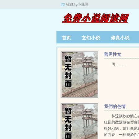
收藏4g小说网
首页
玄幻小说
修真小说
善男性女
肉！... ...
我們的色情
林達讓妙妙躺在
狂亂的散髮躺在瑩白
得好邪魅，嬌乳像是
的乳香，一種屬於性