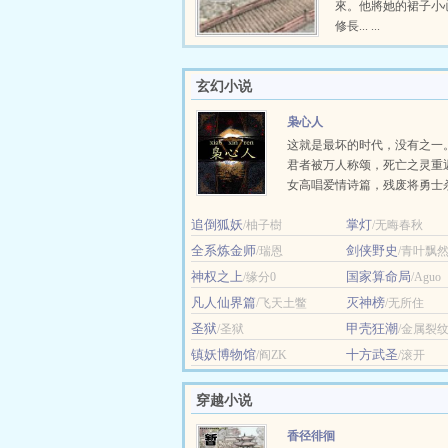
來。他將她的裙子小
修長... ...
玄幻小说
枭心人
这就是最坏的时代，没有之一
君者被万人称颂，死亡之灵重
女高唱爱情诗篇，残废将勇士
留，修士把地狱之火引向黎明
追倒狐妖
掌灯
/柚子樹
来的人... ...
/无晦春秋
全系炼金师
剑侠野史
/瑞恩
/青叶飘
神权之上
国家算命局
/缘分0
/Aguo
凡人仙界篇
灭神榜
/飞天土鳖
/无所住
圣狱
甲壳狂潮
/圣狱
/金属裂
镇妖博物馆
十方武圣
/阎ZK
/滚开
穿越小说
香径徘徊