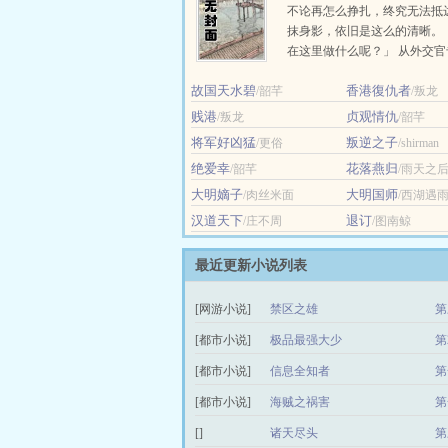
不论再怎么挣扎，终究无法抵
抹身影，依旧是这么的清晰。
在这里做什么呢？」 从外交
以第二名的优异成绩毕业的，
故国天水碧
香港復仇者
/韶芊
殷段。... ...
/叛龙
贱港
贞观情仇
/叛龙
/韶芊
将军好凶猛
叛逆之子
/更俗
/shirman
绝爱幸
花落燕归
/韶芊
/雨天之
大明嫡子
大明国师
/肉丝米面
/西湖遇
汉道天下
退订
/庄不周
/图南鲸
最近更新小说列表
[网游小说]
禁区之雄
第
[都市小说]
极品最强大少
第
[都市小说]
信息全知者
第
[都市小说]
海贼之祸害
第
[]
诸天尽头
第