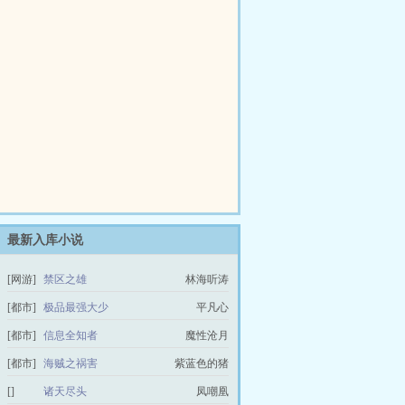
最新入库小说
[网游]
禁区之雄
林海听涛
[都市]
极品最强大少
平凡心
[都市]
信息全知者
魔性沧月
[都市]
海贼之祸害
紫蓝色的猪
[]
诸天尽头
凤嘲凰