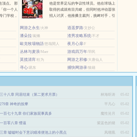
达顶点。 那
他是世界足坛的争议性球员。他在球场上
 「你一个人
取得的成就有目共睹，但同时他冲动嚣张
官专门学校，
招人讨厌，他推搡主裁判，挑衅对手，引
新人外交官
发斗殴…… 他让主裁判头疼，他让对
网游之永生
逍遥梦路
/火神
手的后... ...
/文抄公
潘朵拉
渣男攻略系统
/嵐懶
/不才
歐克牧場物語
夜月心扉
/悠哉閒人
/F
丛林与麦浪
游戏四万年
后
/Maer
/羽民
莫揽清宵
网游之邪修
雨
/枉为
/大唐仙人
寻心
捕快网游录
/易东
/狼籍
三十八章 同居结束（第二更求月票）
林海听涛
05-02
279章 神奇的按摩
平凡心
05-02
一百七十九章 你们家族屁事真多
魔性沧月
05-02
一百零八章 懵逼
紫蓝色的猪
05-02
三章 嘘嘘时会下意识瞄准便池上的小黑点
凤嘲凰
05-02