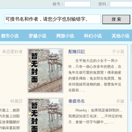
账号：
密码：
搜 索
都市小说
穿越小说
网游小说
科幻小说
其他小说
单恋爱好者
配種日記
于小晨
生平無大志的小女子一周小
吟，只有一個心存多年的懸念，在
兔年生個可愛的兔寶寶！傳承她家
的優良傳統：兔女郎生兔寶寶。無
奈待脫線而迷糊的她，發覺兔年近
在眼前... ...
特麗莎
春疲吊生
岑徽
衣服上，她那
Maaskq： 如果我是被歸類的，
的衣服上頭顯
我應該知道它名諱。 __不特定的地
綻放著醞釀好
方，會被一些字句砸中__... ...
的氣味蔓延開