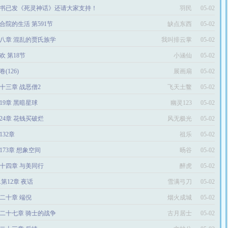
书已发《死灵神话》还请大家支持！
羽民
05-02
合院的生活 第591节
缺点东西
05-02
八章 混乱的贾氏族学
我叫排云掌
05-02
欢 第18节
小涵仙
05-02
卷(126)
展画扇
05-02
十三章 战恶僧2
飞天土鳖
05-02
19章 黑暗星球
幽灵123
05-02
024章 花钱买破烂
风无极光
05-02
132章
祖乐
05-02
173章 想象空间
旸谷
05-02
十四章 与美同行
醉虎
05-02
2.第12章 夜话
雪满弓刀
05-02
二十章 端倪
烟火成城
05-02
二十七章 骑士的战争
古月居士
05-02