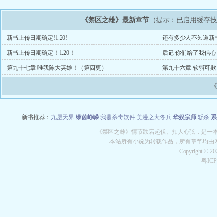
《禁区之雄》最新章节
（提示：已启用缓存
新书上传日期确定!1.20!
还有多少人不知道新
新书上传日期确定！1.20！
后记 你们给了我信心
第九十七章 唯我陈大英雄！（第四更）
第九十六章 软弱可
新书推荐：
九层天界
绿茵峥嵘
我是杀毒软件
美漫之大冬兵
华娱宗师
斩杀
系
空城
战争天堂
混元道纪
教练万岁
都市全能巨星
绝对交易
全职武神
位面复制
《禁区之雄》情节跌宕起伏、扣人心弦，是一本
本站所有小说为转载作品，所有章节均由
Copyright © 2
粤IC