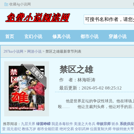
收藏4g小说网
首页
玄幻小说
修真小说
都市小说
穿越小说
297ku小说网
>
网游小说
> 禁区之雄最新章节列表
禁区之雄
作 者：林海听涛
最后更新：2026-05-02 08:25:12
他是世界足坛的争议性球员。他在球场
殴…… 他让主裁判头疼，他让对手的后..
推荐阅读：
九层天界
绿茵峥嵘
我是杀毒软件
美漫之大冬兵
华娱宗师
斩杀
系统供应
堂
混元道纪
教练万岁
都市全能巨星
绝对交易
全职武神
位面复制大师
华娱特效大亨