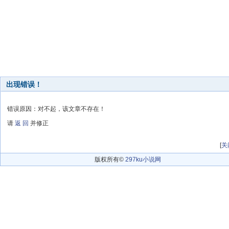
出现错误！
错误原因：对不起，该文章不存在！
请
返 回
并修正
[
关
版权所有©
297ku小说网