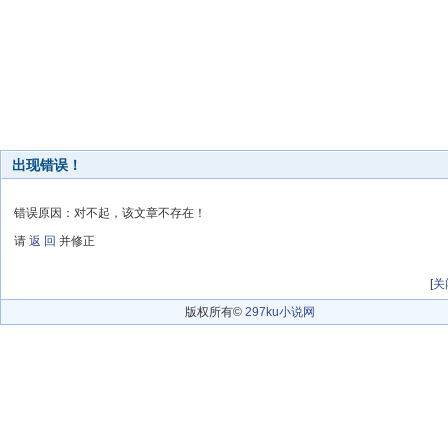
出现错误！
错误原因：对不起，该文章不存在！
请
返 回
并修正
[
关
版权所有©
297ku小说网