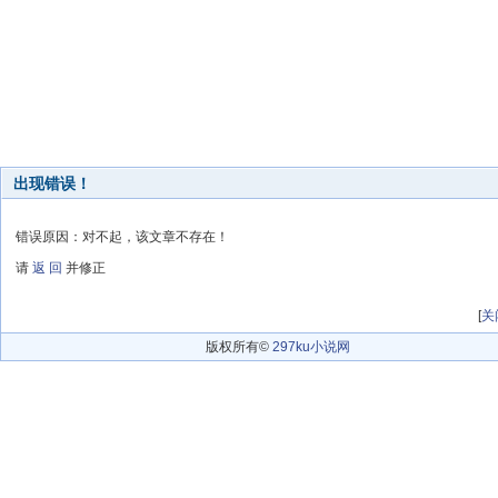
出现错误！
错误原因：对不起，该文章不存在！
请
返 回
并修正
[
关
版权所有©
297ku小说网