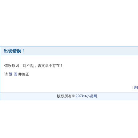
出现错误！
错误原因：对不起，该文章不存在！
请
返 回
并修正
[
关
版权所有©
297ku小说网