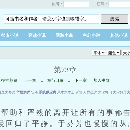
账号：
密码：
搜 索
都市小说
穿越小说
网游小说
科幻小说
其他小说
第73章
投推荐票
上一章
章节目录
下一章
加入书签
←
→
漫之大冬兵
华娱宗师
斩杀
系统供应商
风水大术士
斩邪
万界圣师
大宋将门
大宋好屠
助和严然的离开让所有的事都告
慢回归了平静。于芬芳也慢慢的从