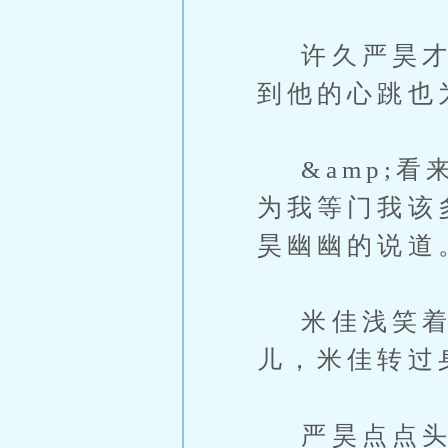
许久严昊才放
到他的心跳也
&amp;看
为我等门我该
昊幽幽的说道
米佳浅笑着，
儿，米佳转过身
严昊点点头，