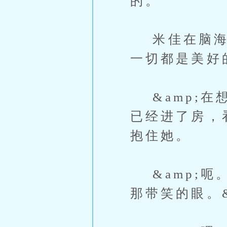
的。
米佳在脑海里
一切都是美好
&amp;在
已经进了房，
抱住她。
&amp;呃
那带笑的眼。&