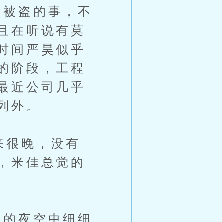
被盗的事，不
且在听说有莫
时间严昊似乎
的阶段，工程
最近公司几乎
列外。
来很晚，没有
，米佳总觉的
。
的夜空中细细