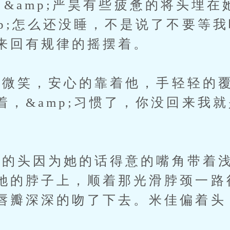
。&amp;严昊有些疲惫的将头埋在
p;怎么还没睡，不是说了不要等我吗
来回有规律的摇摆着。
笑，安心的靠着他，手轻轻的覆
着，&amp;习惯了，你没回来我
头因为她的话得意的嘴角带着浅
她的脖子上，顺着那光滑脖颈一路
唇瓣深深的吻了下去。米佳偏着头