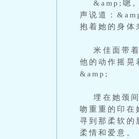
&amp;嗯
声说道：&am
抱着她的身体
米佳面带着微
他的动作摇晃
&amp;
埋在她颈间的
吻重重的印在
寻到那柔软的
柔情和爱意。