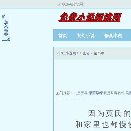
收藏4g小说网
首页
玄幻小说
修真小说
297ku小说网
>
>
密妻
> 第73章
热门推荐：
九层天界
绿茵峥嵘
我是杀毒软件
美
因为莫氏的帮
和家里也都慢