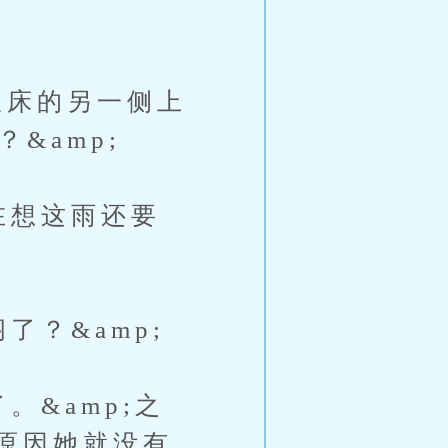
床的另一侧上
&amp;
在想这雨还要
？&amp;
&amp;之
原因她就没有