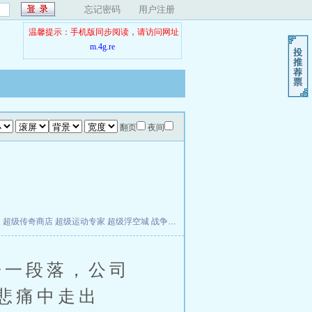
忘记密码
用户注册
温馨提示：手机版同步阅读，请访问网址
m.4g.re
翻页
夜间
夫
超级传奇商店
超级运动专家
超级浮空城
战争天堂
混元道纪
教练万岁
都市全能巨星
一段落，公司
悲痛中走出