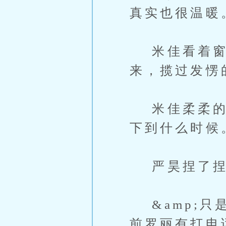
真实也很温暖
米佳看着窗外
来，揽过发愣的
米佳柔柔的笑
下到什么时候。
严昊捏了捏她
&amp;只
前罗丽有打电