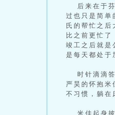
后来在于芬芳
过也只是简单
氏的帮忙之后
比之前更忙了
竣工之后就是
是每天都处于
时针滴滴答答
严昊的怀抱米
不习惯，躺在
米佳起身披了