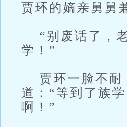
贾环的嫡亲舅舅
“别废话了，老
学！”
贾环一脸不耐
道：“等到了族
啊！”