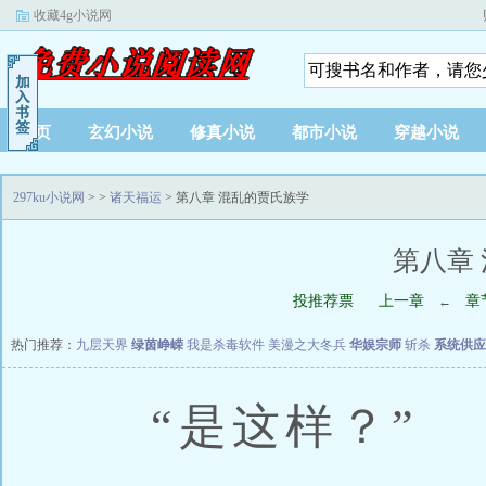
收藏4g小说网
首页
玄幻小说
修真小说
都市小说
穿越小说
297ku小说网
>
>
诸天福运
> 第八章 混乱的贾氏族学
第八章
投推荐票
上一章
章
←
热门推荐：
九层天界
绿茵峥嵘
我是杀毒软件
美漫之大冬兵
华娱宗师
斩杀
系统供应
“是这样？”