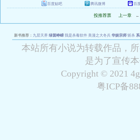
百度贴吧
腾讯微博
百
投推荐票
上一章
新书推荐：
九层天界
绿茵峥嵘
我是杀毒软件
美漫之大冬兵
华娱宗师
斩杀
系
空城
战争天堂
混元道纪
教练万岁
都市全能巨星
绝对交易
全职武神
位面复制
本站所有小说为转载作品，所
是为了宣传本
Copyright © 2021 4
粤ICP备8