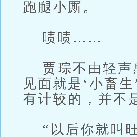
跑腿小厮。
啧啧……
贾琮不由轻声
见面就是‘小畜生
有计较的，并不
“以后你就叫旺