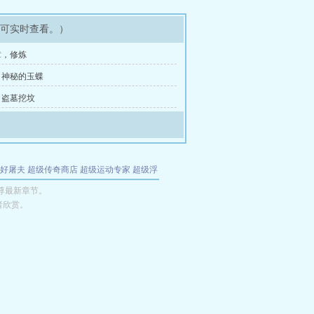
即可实时查看。）
章，修炼
，神秘的玉蝶
，盗墓挖坟
好屠夫
超级传奇商店
超级运动专家
超级浮
的特工
我夺舍了魔皇
都市极品医仙
九天
酋
尊最新章节。
者欣赏。