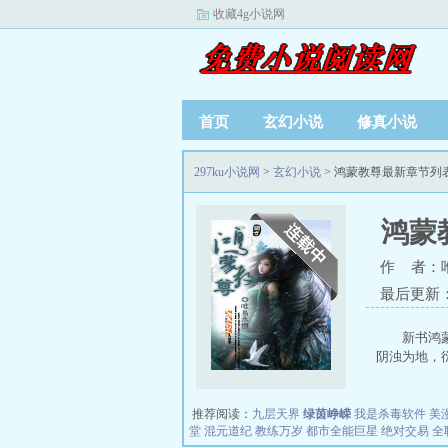
收藏4g小说网
首页
玄幻小说
修真小说
297ku小说网
>
玄幻小说
> 鸿蒙教尊最新章节列
鸿蒙
作 者：
最后更新：20
新书鸿
阴浊为地，衍
推荐阅读：
九层天界
绿茵峥嵘
我是杀毒软件
美
堂
混元道纪
教练万岁
都市全能巨星
绝对交易
全