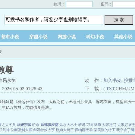
账号：
密码：
搜 索
都市小说
穿越小说
网游小说
科幻小说
其他小说
表
教尊
唯易永恒
动 作：
加入书架
,
投推
26-05-02 01:25:43
下 载：
(
TXT
,CHM,UM
蒙姊妹篇《桃运邪仙》发布，太虚之初，天地日月未具，浑沌玄黄，有盘皇历一
生亿万族群，弱肉强食是法...
漫之大冬兵
华娱宗师
斩杀
系统供应商
风水大术士
斩邪
万界圣师
大宋将门
大宋好屠
职武神
位面复制大师
华娱特效大亨
原始大厨王
怪物聊天群
某美漫的特工
我夺舍了魔