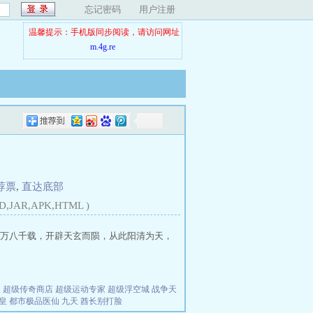
忘记密码
用户注册
温馨提示：手机版同步阅读，请访问网址
m.4g.re
荐票
,
直达底部
D,JAR,APK,HTML )
万八千载，开辟天玄而陨，从此阳清为天，
夫
超级传奇商店
超级运动专家
超级浮空城
战争天
皇
都市极品医仙
九天
酋长别打脸