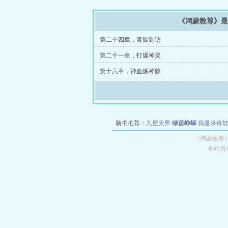
《鸿蒙教尊》
第二十四章，青旋到访
第二十一章，打爆神灵
第十六章，神血炼神脉
新书推荐：
九层天界
绿茵峥嵘
我是杀毒
空城
战争天堂
混元道纪
教练万岁
都市全
《鸿蒙教尊
本站所