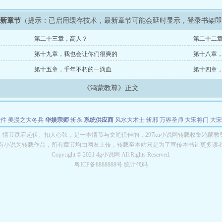
最新章节
（提示：已启用缓存技术，最新章节可能会延时显示，登录书架
第二十三章，高人？
第二十二
第十九章，我也会让你们很爽的
第十八章
第十五章，千年不朽的一滴血
第十四章
《鸿蒙教尊》正文
软件
美漫之大冬兵
华娱宗师
斩杀
系统供应商
风水大术士
斩邪
万界圣师
大宋将门
大宋
能巨星
绝对交易
全职武神
位面复制大师
华娱特效大亨
原始大厨王
怪物聊天群
某美漫
》情节跌宕起伏、扣人心弦，是一本情节与文笔俱佳的，297ku小说网转载收集鸿蒙教
有小说为转载作品，所有章节均由网友上传，转载至本站只是为了宣传本书让更多读
长别打脸
Copyright © 2021 4g小说网 All Rights Reserved.
粤ICP备8888888号 统计代码