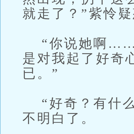
就走了？”紫怜
“你说她啊……
是对我起了好奇
已。”
“好奇？有什么
不明白了。