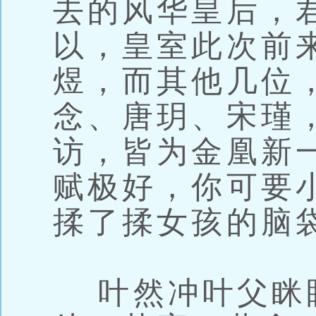
去的风华皇后，
以，皇室此次前
煜，而其他几位
念、唐玥、宋瑾
访，皆为金凰新
赋极好，你可要
揉了揉女孩的脑
叶然冲叶父眯