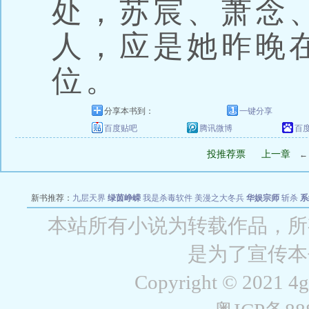
处，苏宸、萧念
人，应是她昨晚
位。
分享本书到：
一键分享
百度贴吧
腾讯微博
百
投推荐票
上一章
新书推荐：
九层天界
绿茵峥嵘
我是杀毒软件
美漫之大冬兵
华娱宗师
斩杀
系
空城
战争天堂
混元道纪
教练万岁
都市全能巨星
绝对交易
全职武神
位面复制
本站所有小说为转载作品，所
是为了宣传本
Copyright © 2021 4