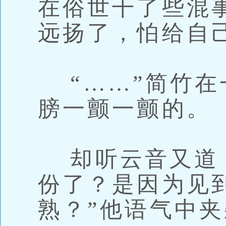
在俗世干了些混
远扬了，怕给自
“……”简竹在
膀一颤一颤的。
却听云音又道：
份了？是因为见
熟？”他语气中