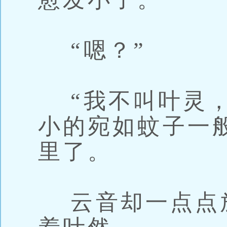
“嗯？”
“我不叫叶灵，
小的宛如蚊子一
里了。
云音却一点点