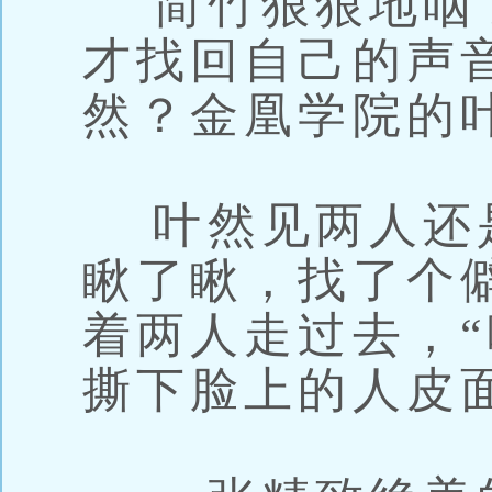
简竹狠狠地咽
才找回自己的声
然？金凰学院的
叶然见两人还
瞅了瞅，找了个
着两人走过去，“
撕下脸上的人皮