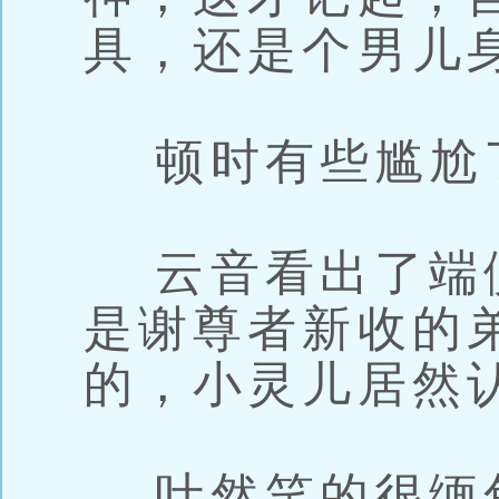
具，还是个男儿
顿时有些尴尬
云音看出了端倪
是谢尊者新收的
的，小灵儿居然
叶然笑的很缅