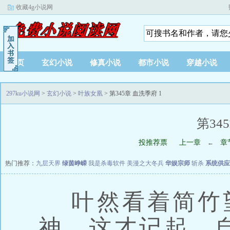
收藏4g小说网
首页
玄幻小说
修真小说
都市小说
穿越小说
297ku小说网
>
玄幻小说
>
叶族女凰
> 第345章 血洗季府 1
第34
投推荐票
上一章
章
←
热门推荐：
九层天界
绿茵峥嵘
我是杀毒软件
美漫之大冬兵
华娱宗师
斩杀
系统供应
叶然看着简竹
神，这才记起，