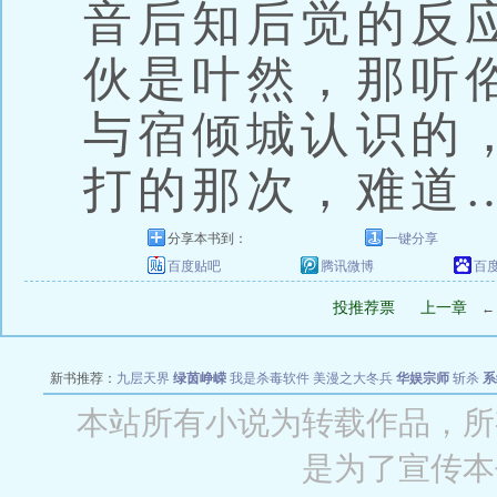
音后知后觉的反
伙是叶然，那听
与宿倾城认识的
打的那次，难道
分享本书到：
一键分享
百度贴吧
腾讯微博
百
投推荐票
上一章
新书推荐：
九层天界
绿茵峥嵘
我是杀毒软件
美漫之大冬兵
华娱宗师
斩杀
系
空城
战争天堂
混元道纪
教练万岁
都市全能巨星
绝对交易
全职武神
位面复制
本站所有小说为转载作品，所
是为了宣传本