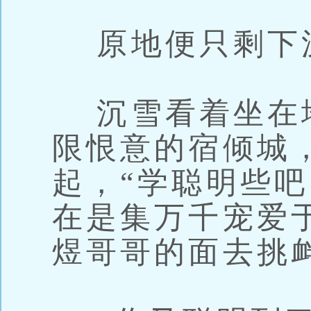
原地便只剩下
沉雪看着坐在
限恨意的宿倾城
起，“学聪明些
在是集万千宠爱
煜哥哥的面去挑