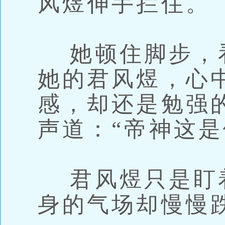
风煜伸手拦住。
她顿住脚步，
她的君风煜，心
感，却还是勉强
声道：“帝神这是
君风煜只是盯
身的气场却慢慢