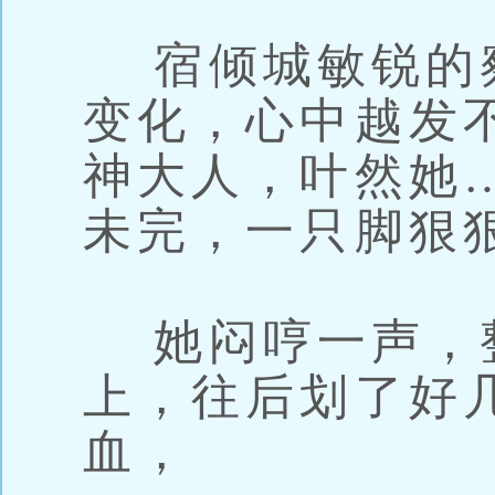
宿倾城敏锐的
变化，心中越发
神大人，叶然她
未完，一只脚狠
她闷哼一声，
上，往后划了好
血，