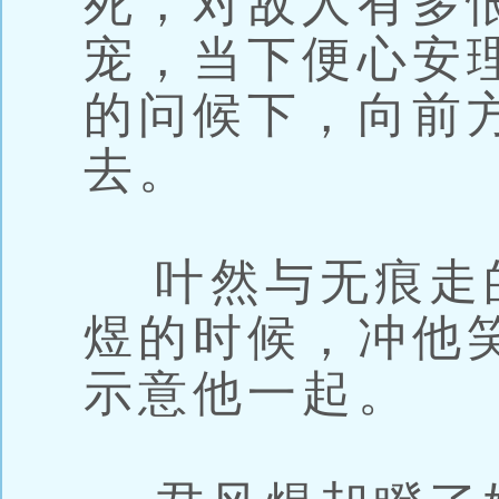
死，对敌人有多
宠，当下便心安
的问候下，向前
去。
叶然与无痕走
煜的时候，冲他
示意他一起。