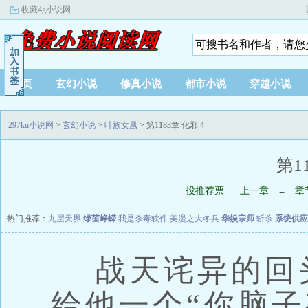
收藏4g小说网
首页
玄幻小说
修真小说
都市小说
穿越小说
297ku小说网
>
玄幻小说
>
叶族女凰
> 第1183章 化邪 4
第1
投推荐票
上一章
章
←
热门推荐：
九层天界
绿茵峥嵘
我是杀毒软件
美漫之大冬兵
华娱宗师
斩杀
系统供应
战天诧异的回
给他一个“你脑子