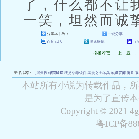
了，什么都不让
一笑，坦然而诚
分享本书到：
一键分享
百度贴吧
腾讯微博
百
投推荐票
上一章
新书推荐：
九层天界
绿茵峥嵘
我是杀毒软件
美漫之大冬兵
华娱宗师
斩杀
系
空城
战争天堂
混元道纪
教练万岁
都市全能巨星
绝对交易
全职武神
位面复制
本站所有小说为转载作品，所
是为了宣传本
Copyright © 2021 4
粤ICP备8